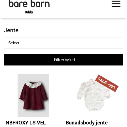
Jente
Filtrer søket:
SALG -50%
NBFROXY LS VEL
Bunadsbody jente