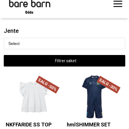
Jente
Filtrer søket:
SALG -50%
SALG -30%
NKFFARIDE SS TOP
hmlSHIMMER SET