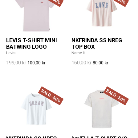
LEVIS T-SHIRT MINI
NKFRINDA SS NREG
BATWING LOGO
TOP BOX
Levis
Name It
199,00 kr
160,00 kr
100,00 kr
80,00 kr
SALG -50%
SALG -50%