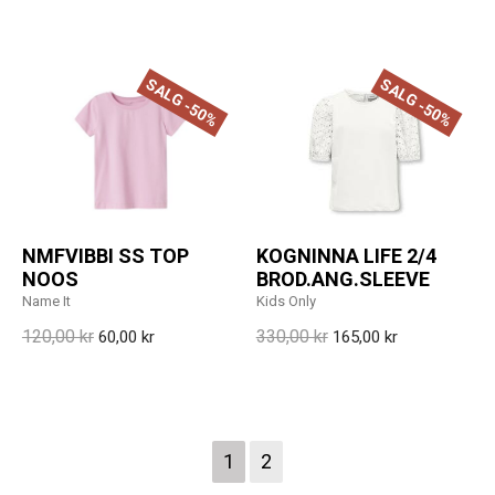
SALG -50%
SALG -50%
NMFVIBBI SS TOP
KOGNINNA LIFE 2/4
NOOS
BROD.ANG.SLEEVE
Name It
Kids Only
120,00 kr
330,00 kr
60,00 kr
165,00 kr
1
2