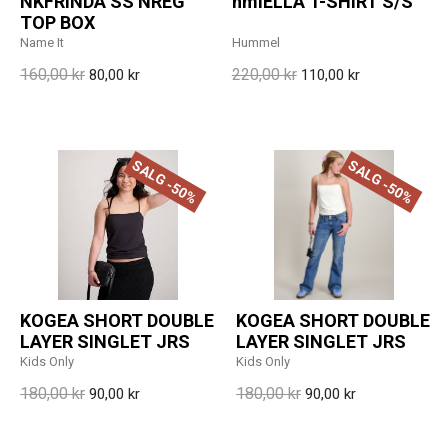
NKFRINDA SS NREG
hmlELLA T-SHIRT S/S
TOP BOX
Name It
Hummel
160,00 kr
220,00 kr
80,00 kr
110,00 kr
SALG -50%
SALG -50%
KOGEA SHORT DOUBLE
KOGEA SHORT DOUBLE
LAYER SINGLET JRS
LAYER SINGLET JRS
Kids Only
Kids Only
180,00 kr
180,00 kr
90,00 kr
90,00 kr