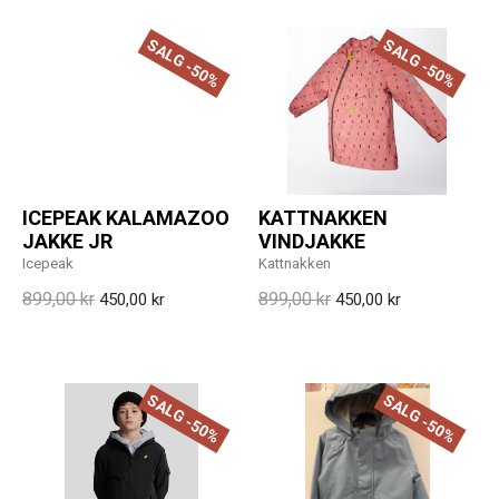
SALG -50%
SALG -50%
ICEPEAK KALAMAZOO
KATTNAKKEN
JAKKE JR
VINDJAKKE
Icepeak
Kattnakken
899,00 kr
899,00 kr
450,00 kr
450,00 kr
SALG -50%
SALG -50%