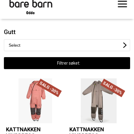
Gutt
Filtrer søket:
SALG -30%
SALG -30%
KATTNAKKEN
KATTNAKKEN