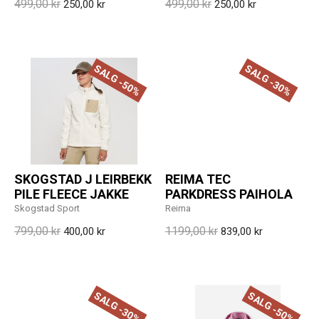
499,00 kr
499,00 kr
250,00 kr
250,00 kr
SALG -50%
SALG -30%
SKOGSTAD J LEIRBEKK
REIMA TEC
PILE FLEECE JAKKE
PARKDRESS PAIHOLA
Skogstad Sport
Reima
799,00 kr
1199,00 kr
400,00 kr
839,00 kr
SALG -30%
SALG -50%